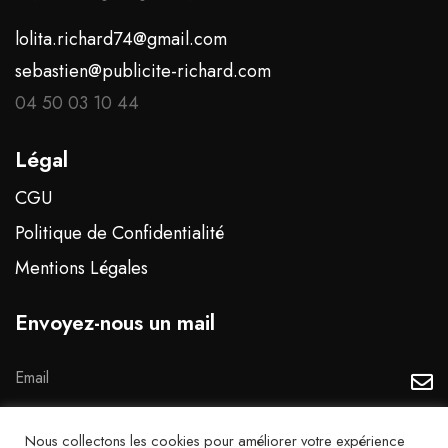
lolita.richard74@gmail.com
sebastien@publicite-richard.com
04 50 03 10 44
Légal
CGU
Politique de Confidentialité
Mentions Légales
Envoyez-nous un mail
J'accepte que mes données soient traitées
Nous collectons les cookies pour améliorer votre expérience